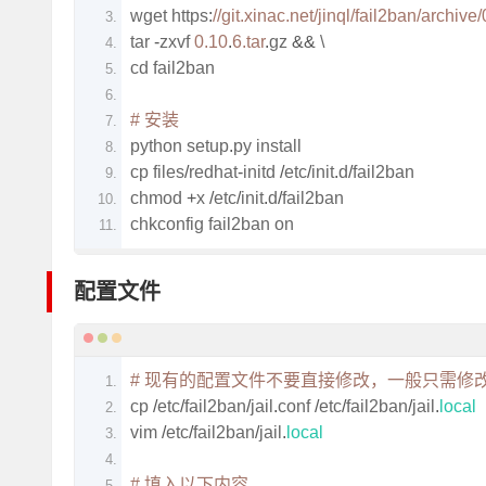
wget https
:
//git.xinac.net/jinql/fail2ban/archive/
tar 
-
zxvf 
0.10
.
6.tar
.
gz 
&&
 \
cd fail2ban
# 安装
python setup
.
py install
cp files
/
redhat
-
initd 
/
etc
/
init
.
d
/
fail2ban
chmod 
+
x 
/
etc
/
init
.
d
/
fail2ban
chkconfig fail2ban on
配置文件
费SSL证书自动续期配置
WinRAR v6.0 官方正式版 
# 现有的配置文件不要直接修改，一般只需修改 jail
cp 
/
etc
/
fail2ban
/
jail
.
conf 
/
etc
/
fail2ban
/
jail
.
local
vim 
/
etc
/
fail2ban
/
jail
.
local
# 填入以下内容