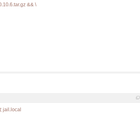
0.10.6.tar.gz && \
安装版 免费版
Windows10 20H2升级工具（Win10更新助手
.local