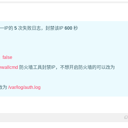
一IP的
5
次失败日志，封禁该IP
600
秒
是
false
rewallcmd
防火墙工具封禁IP，不想开启防火墙的可以改为
改为
/var/log/auth.log