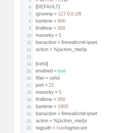
[
DEFAULT
]
ignoreip 
=
127.0
.
0.1
/
8
bantime 
=
600
findtime 
=
300
maxretry 
=
5
banaction 
=
 firewallcmd
-
ipset
action 
=
%(
action_mwl
)
s
[
sshd
]
enabled 
=
true
filter 
=
 sshd
port 
=
22
maxretry 
=
5
findtime 
=
300
bantime 
=
1800
banaction 
=
 firewallcmd
-
ipset
action 
=
%(
action_mwl
)
s
logpath 
=
/var/
log
/
secure