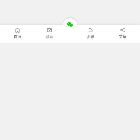
首页
联系
资讯
文章
Copyright ©
新逸网络
版权所有.
本站资源收集于网络，只做学习和交流使用，版权归原作者所
有。