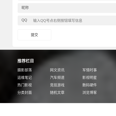
昵称
QQ
推荐栏目
摄影部落
网文资讯
军情时事
运维笔记
汽车频道
影视明星
热门影视
竞技游戏
数码硬件
分类封面
随机文章
浏览博客