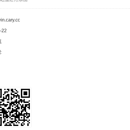
win.cary.cc
-22
航
论