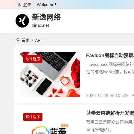
登录
Welcome！
新逸网络
xinac.net
首页
API
Favicon图标自动获取
软件程序
favicon.ico图
性的缩略logo标志，也
2020-11-26
10,529
A
蓝奏云直链解析开发流程 
软件程序
蓝奏云盘是网众公司为用
直链API服务。