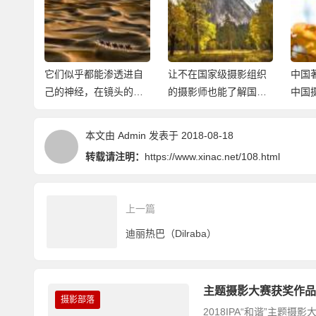
J IDEA常用快捷键汇总
柔
它们似乎都能渗透进自
让不在国家级摄影组织
中国
己的神经，在镜头的凝
的摄影师也能了解国际
中国
视中
摄联
本文由
Admin
发表于 2018-08-18
转载请注明：
https://www.xinac.net/108.html
上一篇
迪丽热巴（Dilraba）
主题摄影大赛获奖作品
摄影部落
2018IPA“和谐”主题摄