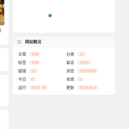
访
静物摄影需要更加注意
成熟和不成熟的文明在
加快由景
对光线的雕琢
这里留下重要的门槛
式向全域
网站概况
转变
文章
169
分类
12
标签
105
留言
2329
链接
12
浏览
2455043
今日
0
本周
0
运行
2411 天
更新
2026-6-2
文