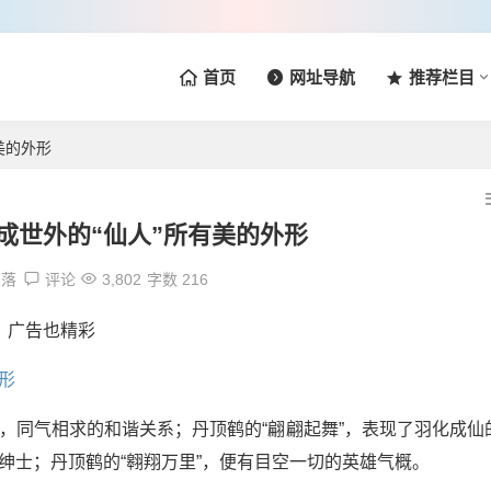
首页
网址导航
推荐栏目
美的外形
成世外的“仙人”所有美的外形
部落
评论
3,802
字数 216
应，同气相求的和谐关系；丹顶鹤的“翩翩起舞”，表现了羽化成仙
绅士；丹顶鹤的“翱翔万里”，便有目空一切的英雄气概。