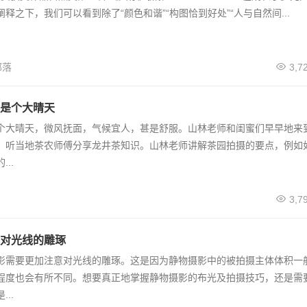
释之下，我们可以看到除了“颜色和谐”“构图恰到好处”“人与自然间...
部落
3,7
是个大晴天
个大晴天，微风抚面，气候宜人，甚是舒服。山林老师和闺蜜们早早地来
，听当地茶农师傅分享龙井茶知识。山林老师讲解茶园拍摄的要点，例如
..
3,7
对光线的雕琢
影需要更加注意对光线的雕琢。这是因为静物摄影中的被拍摄主体体积一
程度也会有所不同。想要真正地掌握静物摄影的布光及拍摄技巧，还是需
..