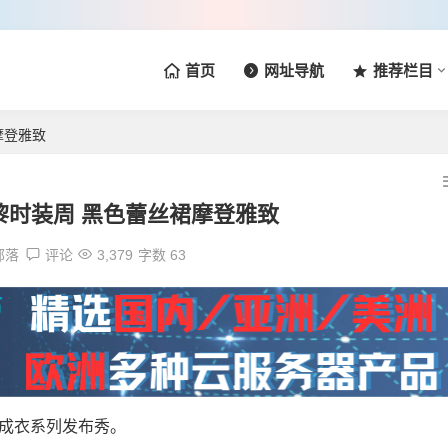
首页
网址导航
推荐栏目
裙摩登雅致
相巴黎时装周 黑色蕾丝裙摩登雅致
部落
评论
3,379
字数 63
九春夏成衣系列发布秀。