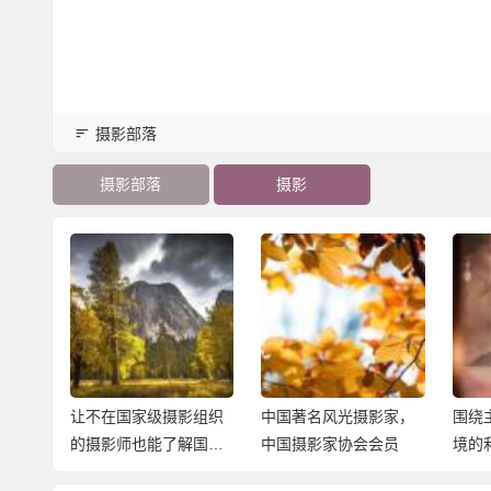
摄影部落
摄影部落
摄影
影组织
中国著名风光摄影家，
围绕主题分析了建筑环
全域
解国际
中国摄影家协会会员
境的利用与拍摄方法
活动