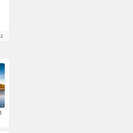
-2
少女们的对古欧洲生活
加快由景点旅游发展模
的幻想
镜头里的
式向全域旅游发展模式
世外的“
在
转变
外形