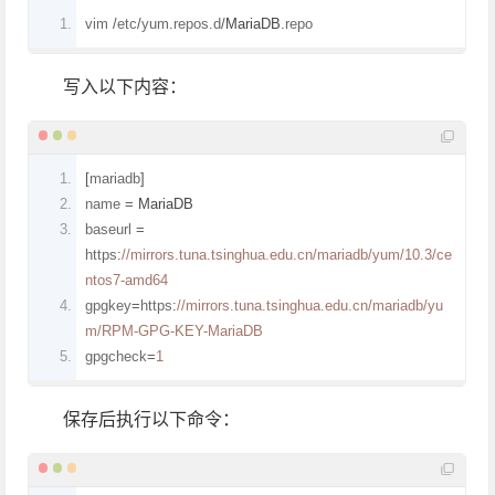
vim 
/
etc
/
yum
.
repos
.
d
/
MariaDB
.
repo
写入以下内容：
[
mariadb
]
name 
=
MariaDB
baseurl 
=
https
:
//mirrors.tuna.tsinghua.edu.cn/mariadb/yum/10.3/ce
ntos7-amd64
gpgkey
=
https
:
//mirrors.tuna.tsinghua.edu.cn/mariadb/yu
m/RPM-GPG-KEY-MariaDB
gpgcheck
=
1
保存后执行以下命令：