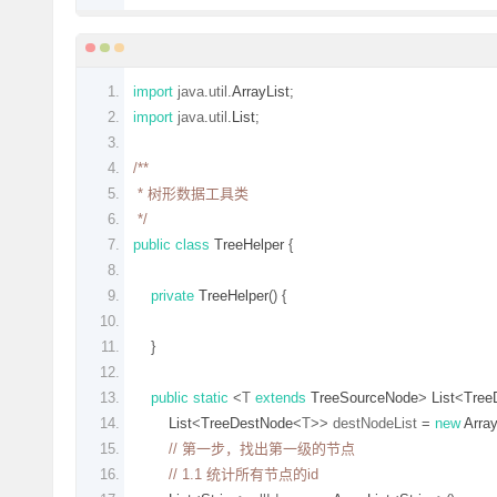
import
 java
.
util
.
ArrayList
;
import
 java
.
util
.
List
;
/**
 * 树形数据工具类
 */
public
class
TreeHelper
{
private
TreeHelper
()
{
}
public
static
<
T 
extends
TreeSourceNode
>
List
<
Tree
List
<
TreeDestNode
<
T
>>
 destNodeList 
=
new
Array
// 第一步，找出第一级的节点
// 1.1 统计所有节点的id