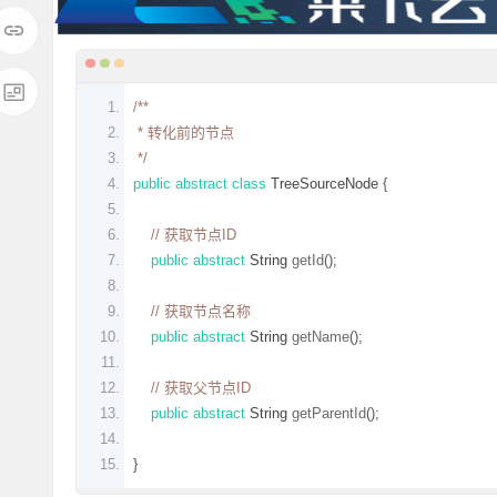
/**
 * 转化前的节点
 */
public
abstract
class
TreeSourceNode
{
// 获取节点ID
public
abstract
String
 getId
();
// 获取节点名称
public
abstract
String
 getName
();
// 获取父节点ID
public
abstract
String
 getParentId
();
}