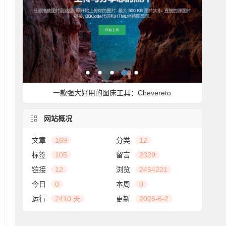
一款强大好用的图床工具：Chevereto
网站概况
文章
169
分类
12
标签
105
留言
2329
链接
12
浏览
2454221
今日
0
本周
0
运行
2410 天
更新
2026-6-2