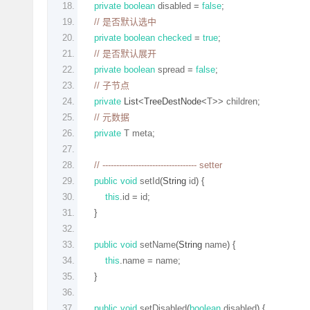
private
boolean
 disabled 
=
false
;
// 是否默认选中
private
boolean
checked
=
true
;
// 是否默认展开
private
boolean
 spread 
=
false
;
// 子节点
private
List
<
TreeDestNode
<
T
>>
 children
;
// 元数据
0 官方正式版 安装版 免费版
Windows10 20H2升级工具（W
private
 T meta
;
// ---------------------------------- setter
public
void
 setId
(
String
 id
)
{
this
.
id 
=
 id
;
}
public
void
 setName
(
String
 name
)
{
this
.
name 
=
 name
;
}
public
void
 setDisabled
(
boolean
 disabled
)
{