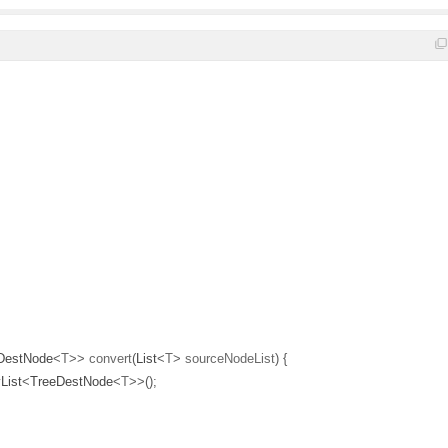
DestNode
<
T
>>
 convert
(
List
<
T
>
 sourceNodeList
)
{
List
<
TreeDestNode
<
T
>>();