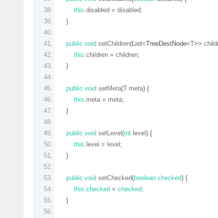
this
.
disabled 
=
 disabled
;
}
public
void
 setChildren
(
List
<
TreeDestNode
<
T
>>
 child
this
.
children 
=
 children
;
}
public
void
 setMeta
(
T meta
)
{
this
.
meta 
=
 meta
;
}
public
void
 setLevel
(
int
 level
)
{
this
.
level 
=
 level
;
}
public
void
 setChecked
(
boolean
checked
)
{
this
.
checked
=
checked
;
}