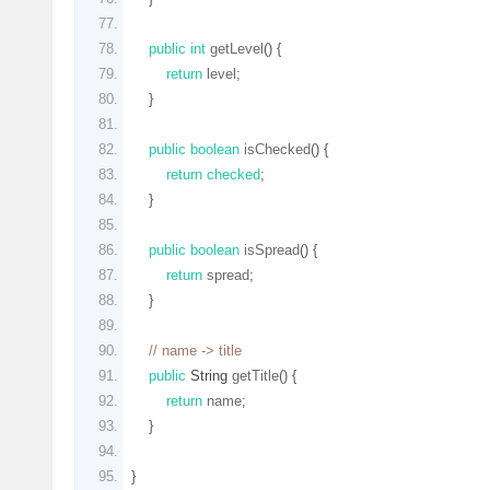
public
int
 getLevel
()
{
return
 level
;
}
public
boolean
 isChecked
()
{
return
checked
;
}
public
boolean
 isSpread
()
{
return
 spread
;
}
// name -> title
public
String
 getTitle
()
{
return
 name
;
}
}