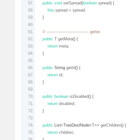
public
void
 setSpread
(
boolean
 spread
)
{
this
.
spread 
=
 spread
;
}
// ---------------------------------- getter
public
 T getMeta
()
{
return
 meta
;
}
public
String
 getId
()
{
return
 id
;
}
public
boolean
 isDisabled
()
{
return
 disabled
;
}
public
List
<
TreeDestNode
<
T
>>
 getChildren
()
{
return
 children
;
}