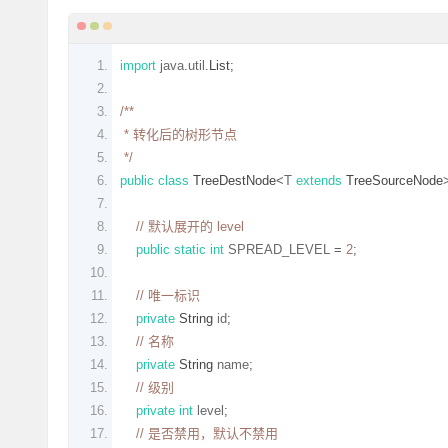
import
 java
.
util
.
List
;
/**
 * 转化后的树形节点
 */
public
class
TreeDestNode
<
T 
extends
TreeSourceNode
// 默认展开的 level
public
static
int
 SPREAD_LEVEL 
=
2
;
// 唯一标识
private
String
 id
;
// 名称
private
String
 name
;
// 级别
private
int
 level
;
// 是否禁用，默认不禁用